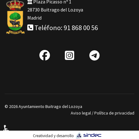
Plaza Picasso nº 1
28730 Buitrago del Lozoya
Madrid
Teléfono: 91 868 00 56
fab
IG
Telegra
fa-
facebook
© 2026 Ayuntamiento Buitrago del Lozoya
Aviso legal
/
Política de privacidad
♿
Creatividad y desarrollo