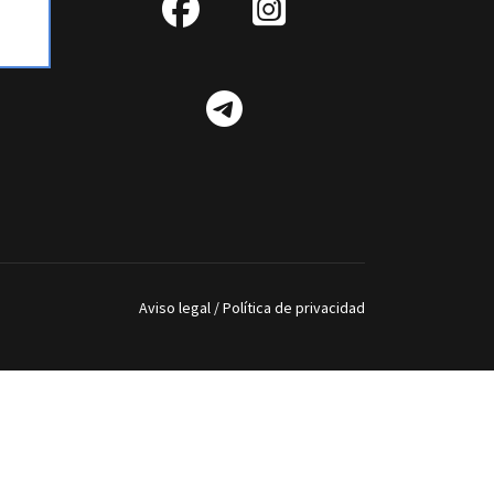
fab
IG
fa-
Telegram
facebook
Aviso legal
/
Política de privacidad