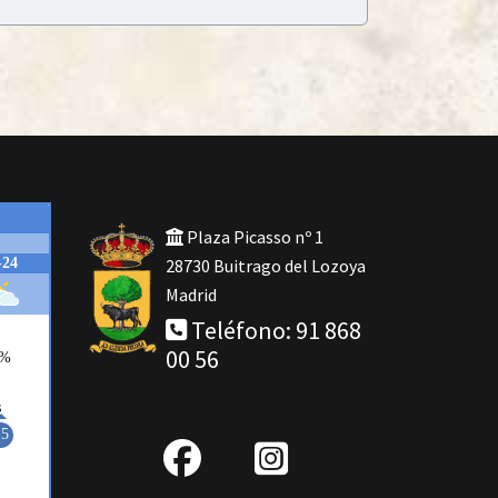
Plaza Picasso nº 1
28730 Buitrago del Lozoya
Madrid
Teléfono: 91 868
00 56
fab
IG