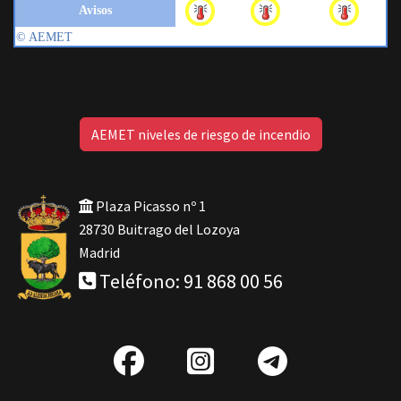
AEMET niveles de riesgo de incendio
Plaza Picasso nº 1
28730 Buitrago del Lozoya
Madrid
Teléfono: 91 868 00 56
fab
IG
Telegra