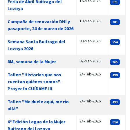
16-Mar-2026
Feria de Abril Buitrago del
671
Lozoya
10-Mar-2026
Campaña de renovación DNI y
381
pasaporte, 24 de marzo de 2026
09-Mar-2026
Semana Santa Buitrago del
554
Lozoya 2026
02-Mar-2026
8M, semana de la Mujer
365
24-Feb-2026
Taller: "Historias que nos
499
cuentan quiénes somos".
Proyecto CUÍDAME III
24-Feb-2026
Taller: "Me duele aquí, me río
493
allá"
24-Feb-2026
6ª Edición Legua de la Mujer
614
Buitrago del Lozoya