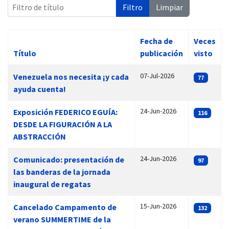
Filtro de título
Filtro
Limpiar
Fecha de
Veces
Título
publicación
visto
 13:00
Artículos
07-Jul-2026
Venezuela nos necesita ¡y cada
77
ayuda cuenta!
24-Jun-2026
Exposición FEDERICO EGUÍA:
116
DESDE LA FIGURACIÓN A LA
ABSTRACCIÓN
24-Jun-2026
Comunicado: presentación de
97
las banderas de la jornada
inaugural de regatas
15-Jun-2026
Cancelado Campamento de
132
verano SUMMERTIME de la