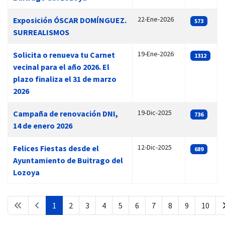
22-Ene-2026
Exposición ÓSCAR DOMÍNGUEZ.
573
SURREALISMOS
19-Ene-2026
Solicita o renueva tu Carnet
1312
vecinal para el año 2026. El
plazo finaliza el 31 de marzo
2026
19-Dic-2025
Campaña de renovación DNI,
736
14 de enero 2026
12-Dic-2025
Felices Fiestas desde el
689
Ayuntamiento de Buitrago del
Lozoya
1
2
3
4
5
6
7
8
9
10
Página 1 de 27