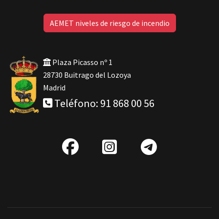
AEMET niveles de riesgo de incendio
Plaza Picasso nº 1
28730 Buitrago del Lozoya
Madrid
Teléfono: 91 868 00 56
fab
IG
Telegra
fa-
facebook