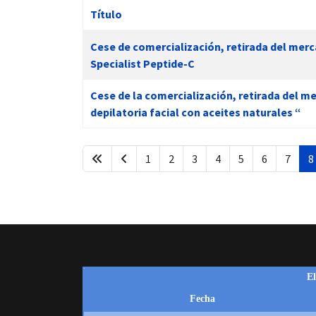
Título
Artículos
Cese de comercialización, retirada del merc
Specialist Peptide-C
 13:00
Cese de la comercialización, retirada del me
depilatoria facial con aceites naturales “
1
2
3
4
5
6
7
8