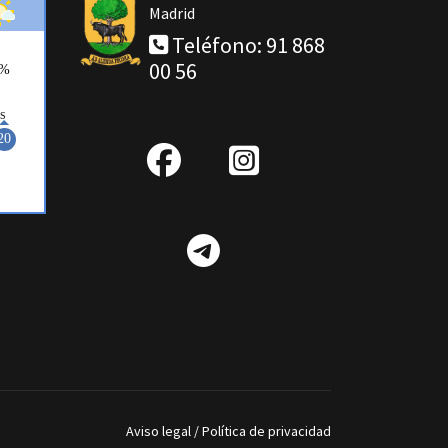
Madrid
Teléfono: 91 868
00 56
fab
IG
fa-
Telegram
facebook
Aviso legal
/
Política de privacidad