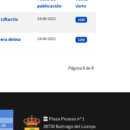
publicación
visto
24-06-2022
Liftactiv
1235
24-06-2022
era divina
1202
Página 8 de 8
Plaza Picasso nº 1
28730 Buitrago del Lozoya