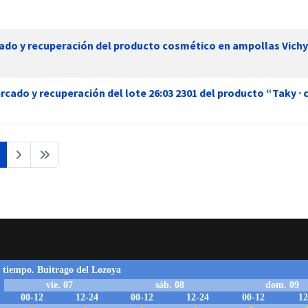
ado y recuperación del producto cosmético en ampollas Vichy 
rcado y recuperación del lote 26:03 2301 del producto “Taky · c