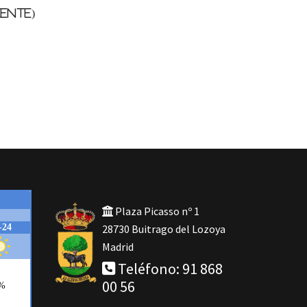
ente)
Plaza Picasso nº 1
28730 Buitrago del Lozoya
Madrid
Teléfono: 91 868
00 56