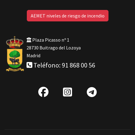
AEMET niveles de riesgo de incendio
Plaza Picasso nº 1
28730 Buitrago del Lozoya
Madrid
Teléfono: 91 868 00 56
fab
IG
Telegra
fa-
facebook