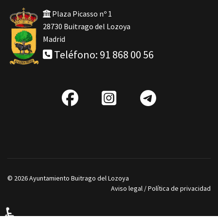
Plaza Picasso nº 1
28730 Buitrago del Lozoya
Madrid
Teléfono: 91 868 00 56
fab
IG
Telegra
fa-
facebook
© 2026 Ayuntamiento Buitrago del Lozoya
Aviso legal
/
Política de privacidad
♿