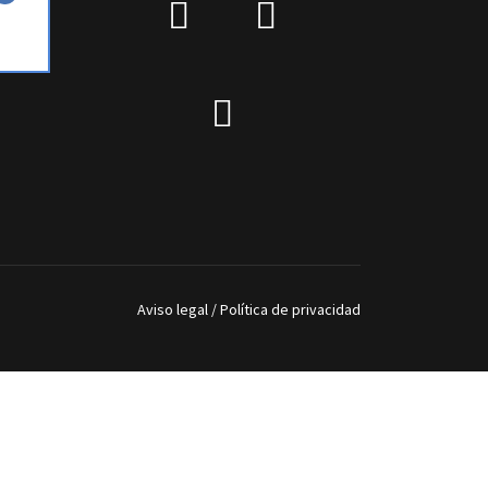
fab
IG
fa-
Telegram
facebook
Aviso legal
/
Política de privacidad