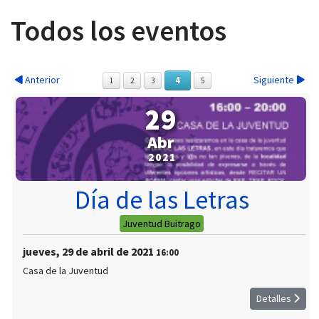
Todos los eventos
Anterior
Siguiente
4
1
2
3
5
 13:00
29
Abr
2021
Día de las Letras
Juventud Buitrago
jueves, 29 de abril de 2021
16:00
Casa de la Juventud
Detalles