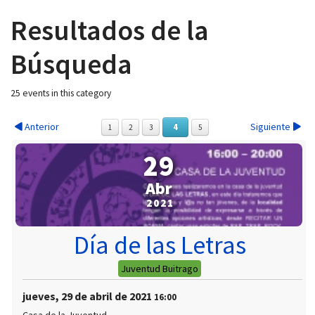
Resultados de la
Búsqueda
 13:00
25 events in this category
Anterior
Siguiente
4
1
2
3
5
29
Abr
2021
Día de las Letras
Juventud Buitrago
jueves, 29 de abril de 2021
16:00