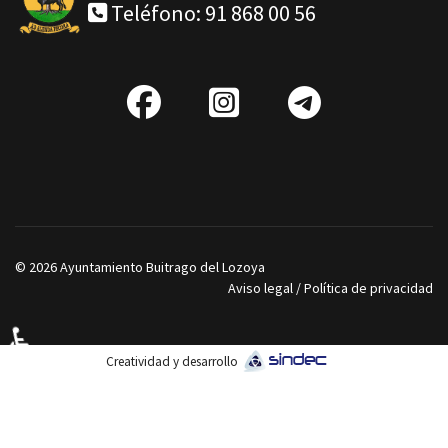
Teléfono: 91 868 00 56
fab
IG
Telegra
fa-
facebook
© 2026 Ayuntamiento Buitrago del Lozoya
Aviso legal
/
Política de privacidad
♿
Creatividad y desarrollo