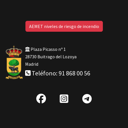
AEMET niveles de riesgo de incendio
Plaza Picasso nº 1
28730 Buitrago del Lozoya
Madrid
Teléfono: 91 868 00 56
fab
IG
Telegra
fa-