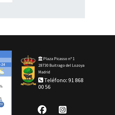
Plaza Picasso nº 1
28730 Buitrago del Lozoya
Madrid
Teléfono: 91 868
00 56
fab
IG