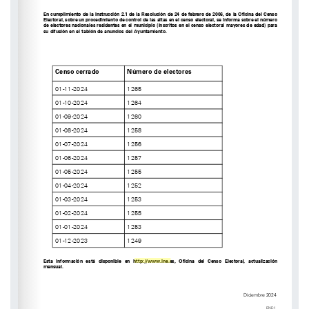
Esta   información   está   disponible   en   
http://www.ine.es
,   Oficina   del   Censo   Electoral,   actualización