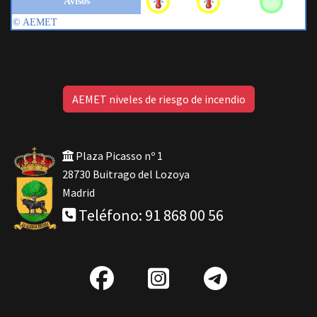
AEMET niveles de riesgo de incendio
Plaza Picasso nº 1
28730 Buitrago del Lozoya
Madrid
Teléfono: 91 868 00 56
fab
IG
Telegra
fa-