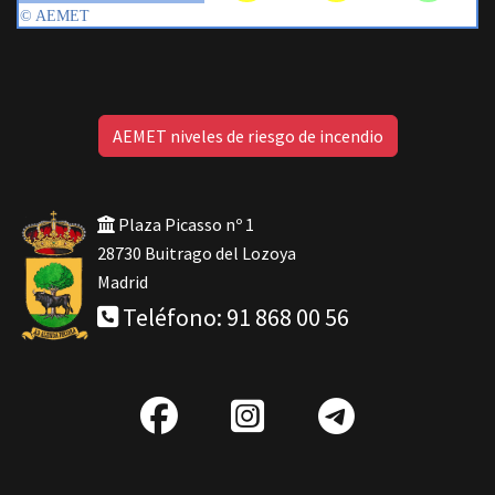
AEMET niveles de riesgo de incendio
Plaza Picasso nº 1
28730 Buitrago del Lozoya
Madrid
Teléfono: 91 868 00 56
fab
IG
Telegra
fa-