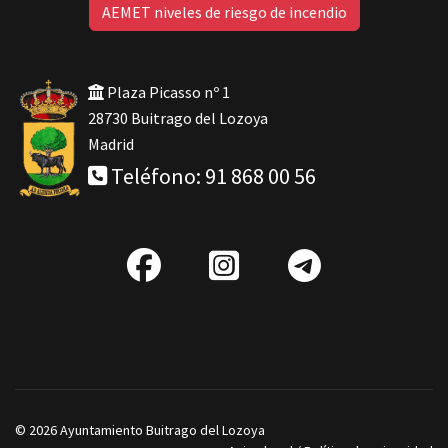
AEMET niveles de riesgo de incendio
Plaza Picasso nº 1
28730 Buitrago del Lozoya
Madrid
Teléfono: 91 868 00 56
fab
IG
Telegra
fa-
facebook
© 2026 Ayuntamiento Buitrago del Lozoya