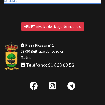
AEMET niveles de riesgo de incendio
Plaza Picasso nº 1
28730 Buitrago del Lozoya
Madrid
Teléfono: 91 868 00 56
fab
IG
Telegra
fa-