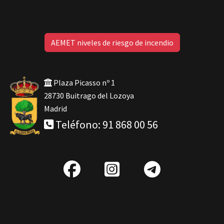
AEMET niveles de riesgo de incendio
Plaza Picasso nº 1
28730 Buitrago del Lozoya
Madrid
Teléfono: 91 868 00 56
fab
IG
Telegra
fa-
facebook