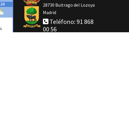
28730 Buitrago del Lozoya
Madrid
Teléfono: 91 868
00 56
fab
IG
fa-
Telegram
facebook