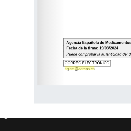
sgicm@aemps.es
♿