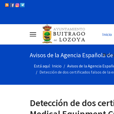
Inicio
Avisos de la Agencia Española d
Hª y
Está aquí:
Inicio
Avisos de la Agencia Espa
Detección de dos certificados falsos de l
Detección de dos cer
Medical Equipment C