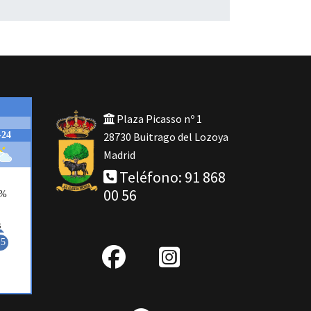
Plaza Picasso nº 1
28730 Buitrago del Lozoya
Madrid
Teléfono: 91 868
00 56
fab
IG
fa-