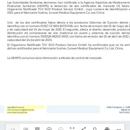
sgps@aemps.es
comunicacion@aemps.es
www.aemps.gob.es
1/5