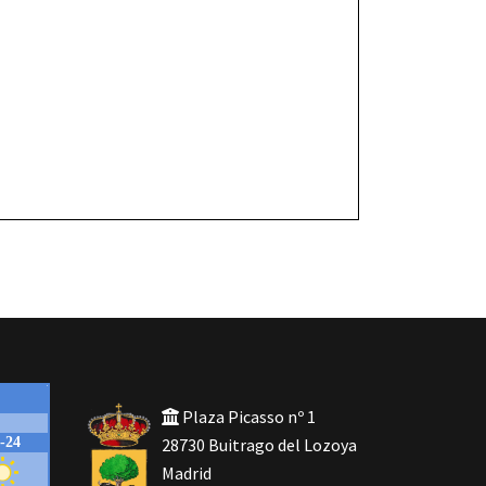
Plaza Picasso nº 1
28730 Buitrago del Lozoya
Madrid