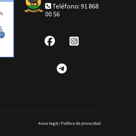
Teléfono: 91 868
00 56
fab
IG
fa-
Telegram
facebook
Aviso legal
/
Política de privacidad