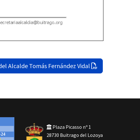
del Alcalde Tomás Fernández Vidal
Plaza Picasso nº 1
28730 Buitrago del Lozoya