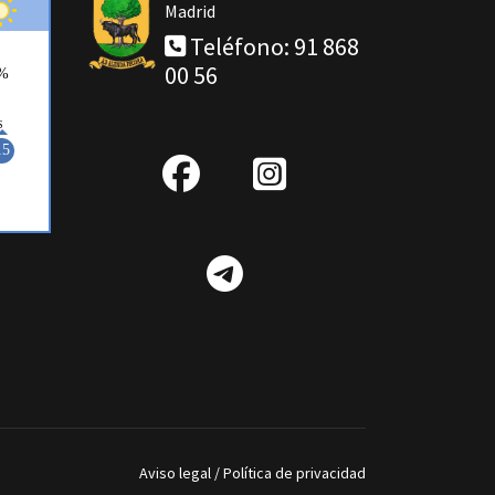
Madrid
Teléfono: 91 868
00 56
fab
IG
fa-
Telegram
facebook
Aviso legal
/
Política de privacidad