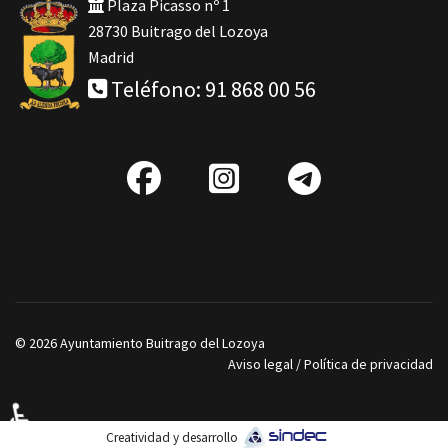
Plaza Picasso nº 1
28730 Buitrago del Lozoya
Madrid
Teléfono: 91 868 00 56
fab
IG
Telegra
fa-
facebook
© 2026 Ayuntamiento Buitrago del Lozoya
Aviso legal
/
Política de privacidad
♿
Creatividad y desarrollo