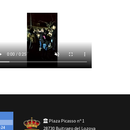
Plaza Picasso nº 1
28730 Buitrago del Lozoya