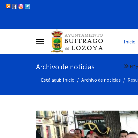
Inicio
Archivo de noticias
Hª y
Está aquí:
Inicio
Archivo de noticias
Resu