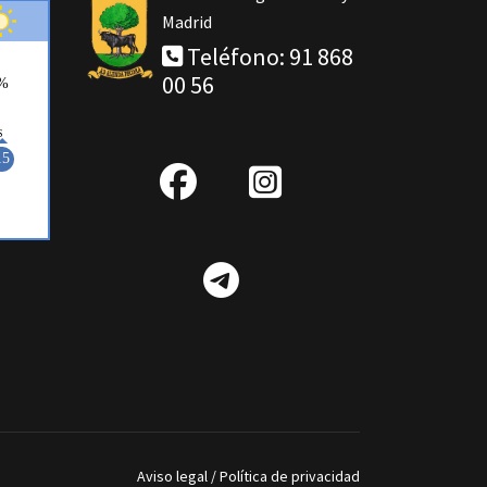
Madrid
Teléfono: 91 868
00 56
fab
IG
fa-
Telegram
facebook
Aviso legal
/
Política de privacidad