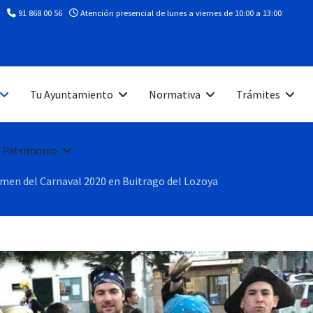
91 868 00 56
Atención presencial de lunes a viernes de 10:00 a 13:00
Tu Ayuntamiento
Normativa
Trámites
 Patrimonio
men del Carnaval 2020 en Buitrago del Lozoya