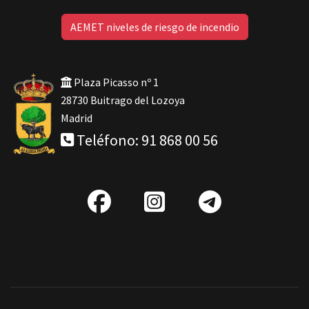
AEMET niveles de riesgo de incendio
Plaza Picasso nº 1
28730 Buitrago del Lozoya
Madrid
Teléfono: 91 868 00 56
fab
IG
Telegra
fa-
facebook