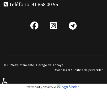
Teléfono: 91 868 00 56
fab
IG
Telegra
fa-
facebook
© 2026 Ayuntamiento Buitrago del Lozoya
Aviso legal
/
Política de privacidad
♿
Creatividad y desarrollo