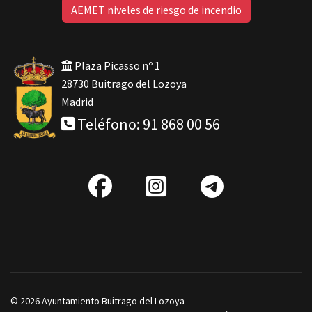
AEMET niveles de riesgo de incendio
Plaza Picasso nº 1
28730 Buitrago del Lozoya
Madrid
Teléfono: 91 868 00 56
fab
IG
Telegra
fa-
facebook
© 2026 Ayuntamiento Buitrago del Lozoya