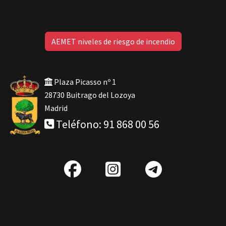
AEMET niveles de riesgo de incendio
Plaza Picasso nº 1
28730 Buitrago del Lozoya
Madrid
Teléfono: 91 868 00 56
fab
IG
Telegra
fa-
facebook