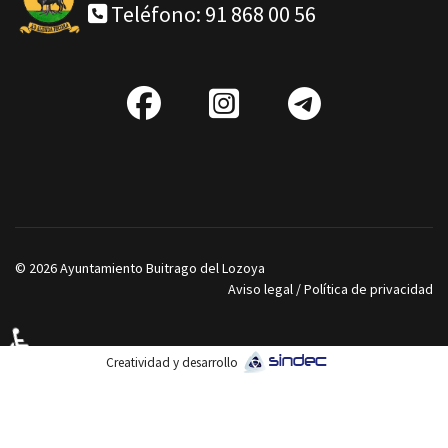
Teléfono: 91 868 00 56
fab
IG
Telegra
fa-
facebook
© 2026 Ayuntamiento Buitrago del Lozoya
Aviso legal
/
Política de privacidad
♿
Creatividad y desarrollo