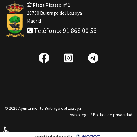
Plaza Picasso nº 1
28730 Buitrago del Lozoya
Madrid
Teléfono: 91 868 00 56
fab
IG
Telegra
fa-
facebook
© 2026 Ayuntamiento Buitrago del Lozoya
Aviso legal
/
Política de privacidad
♿