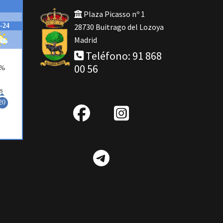
Plaza Picasso nº 1
28730 Buitrago del Lozoya
Madrid
Teléfono: 91 868
00 56
fab
IG
fa-
Telegram
facebook