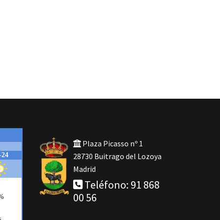
Plaza Picasso nº 1
28730 Buitrago del Lozoya
Madrid
Teléfono: 91 868
00 56