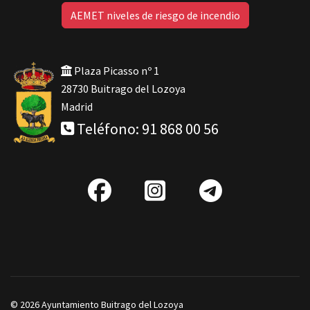
AEMET niveles de riesgo de incendio
Plaza Picasso nº 1
28730 Buitrago del Lozoya
Madrid
Teléfono: 91 868 00 56
fab
IG
Telegra
fa-
facebook
© 2026 Ayuntamiento Buitrago del Lozoya