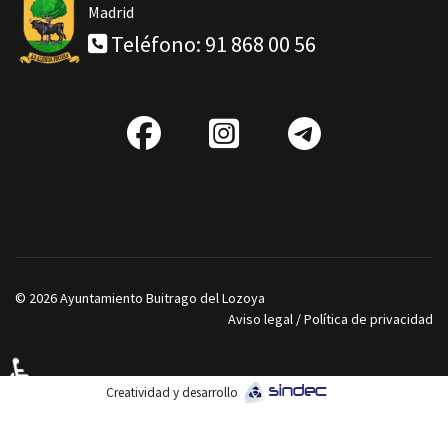
Madrid
Teléfono: 91 868 00 56
fab
IG
Telegra
fa-
facebook
© 2026 Ayuntamiento Buitrago del Lozoya
Aviso legal
/
Política de privacidad
♿
Creatividad y desarrollo