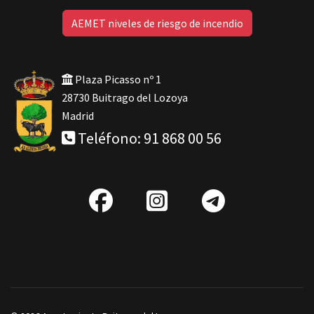
AEMET niveles de riesgo de incendio
Plaza Picasso nº 1
28730 Buitrago del Lozoya
Madrid
Teléfono: 91 868 00 56
fab
IG
Telegra
fa-
facebook