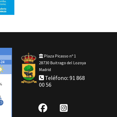
Plaza Picasso nº 1
28730 Buitrago del Lozoya
Madrid
Teléfono: 91 868
00 56
fab
IG