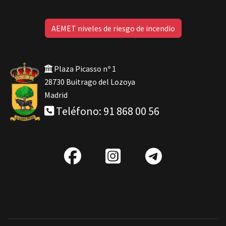
AEMET niveles de riesgo de incendio
Plaza Picasso nº 1
28730 Buitrago del Lozoya
Madrid
Teléfono: 91 868 00 56
fab
IG
Telegra
fa-
facebook