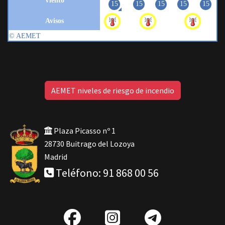
AEMET niveles de riesgo de incendio
Plaza Picasso nº 1
28730 Buitrago del Lozoya
Madrid
Teléfono: 91 868 00 56
fab
IG
Telegra