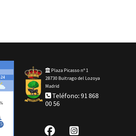
Plaza Picasso nº 1
28730 Buitrago del Lozoya
Madrid
Teléfono: 91 868
00 56
fab
IG