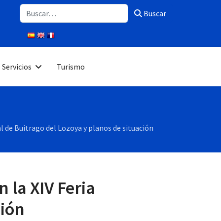
Buscar
Buscar
Servicios
Turismo
al de Buitrago del Lozoya y planos de situación
 la XIV Feria
ción