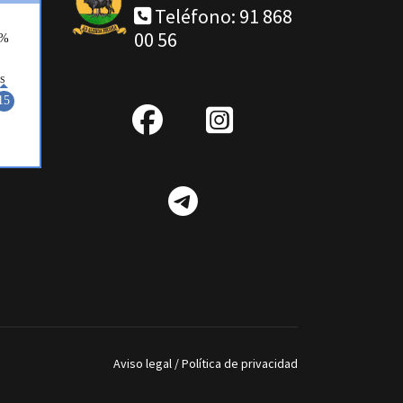
Teléfono: 91 868
00 56
fab
IG
fa-
Telegram
facebook
Aviso legal
/
Política de privacidad