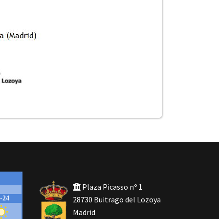
Plaza Picasso nº 1
28730 Buitrago del Lozoya
Madrid