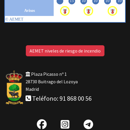
AEMET niveles de riesgo de incendio
Plaza Picasso nº 1
28730 Buitrago del Lozoya
Madrid
Teléfono: 91 868 00 56
fab
IG
Telegra