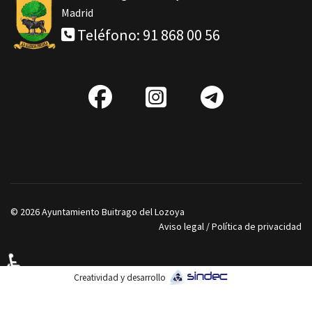
Madrid
Teléfono: 91 868 00 56
fab
IG
Telegra
fa-
facebook
© 2026 Ayuntamiento Buitrago del Lozoya
Aviso legal
/
Política de privacidad
♿
Creatividad y desarrollo