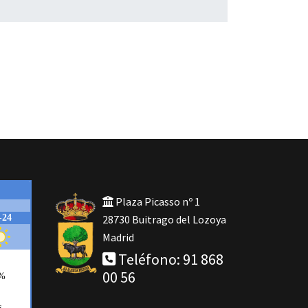
Plaza Picasso nº 1
28730 Buitrago del Lozoya
Madrid
Teléfono: 91 868
00 56