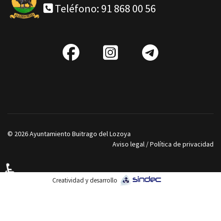
Teléfono: 91 868 00 56
fab
IG
Telegra
fa-
facebook
© 2026 Ayuntamiento Buitrago del Lozoya
Aviso legal
/
Política de privacidad
♿
Creatividad y desarrollo