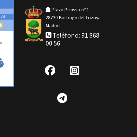
Plaza Picasso nº 1
28730 Buitrago del Lozoya
Madrid
Teléfono: 91 868
00 56
fab
IG
fa-
Telegram
facebook