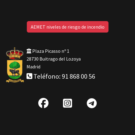
AEMET niveles de riesgo de incendio
Plaza Picasso nº 1
28730 Buitrago del Lozoya
Madrid
Teléfono: 91 868 00 56
fab
IG
Telegra
fa-