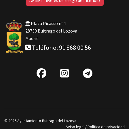
AEMET niveles de riesgo de incendio
Plaza Picasso nº 1
28730 Buitrago del Lozoya
Madrid
Teléfono: 91 868 00 56
fab
IG
Telegra
fa-
facebook
© 2026 Ayuntamiento Buitrago del Lozoya
Aviso legal
/
Política de privacidad