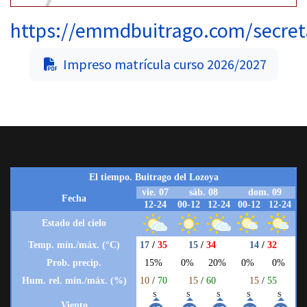
https://emmdbuitrago.com/secret
Impreso matrícula curso 2026/2027